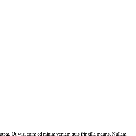
utpat. Ut wisi enim ad minim veniam quis fringilla mauris. Nullam