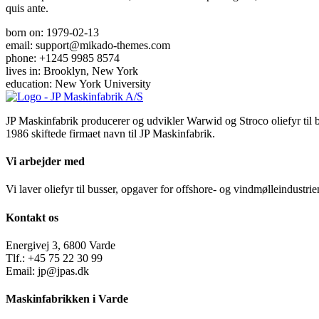
quis ante.
born on: 1979-02-13
email: support@mikado-themes.com
phone: +1245 9985 8574
lives in: Brooklyn, New York
education: New York University
JP Maskinfabrik producerer og udvikler Warwid og Stroco oliefyr til bl
1986 skiftede firmaet navn til JP Maskinfabrik.
Vi arbejder med
Vi laver oliefyr til busser, opgaver for offshore- og vindmølleindustr
Kontakt os
Energivej 3, 6800 Varde
Tlf.: +45 75 22 30 99
Email: jp@jpas.dk
Maskinfabrikken i Varde