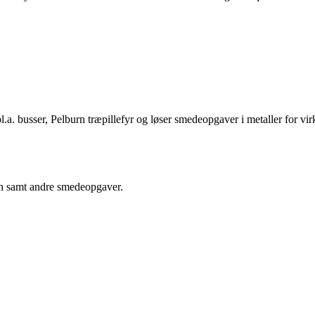
.a. busser, Pelburn træpillefyr og løser smedeopgaver i metaller for vir
ien samt andre smedeopgaver.