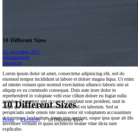
10 Different Sizes
22. november 2017
nobrainerweb
Electricity
Lorem ipsum dolor sit amet, consectetur adipisicing elit, sed do
eiusmod tempor incididunt ut labore et dolore magna liqua. Ut enim
ad minim veniam quis nostrud exercitation ullamco laboris nisi ut
aliquip ex ea commodo consequat. Duis aute irure dolor in
reprehenderit in voluptate velit esse cillum dolore eu fugiat nulla
pariatur. Excepteur sint occaecat cupidatat non proident, sunt in
10 Different Sizes
culpa qui officia deserunt mollit anim id est laborum. Sed ut
perspiciatis unde omnis iste natus error sit voluptatem accusantium
doloremque laudantium, totam rem aperiam, eaque ipsa quae ab illo
Home
/
Electricity
/
10 Different Sizes
inventore veritatis et quasi architecto beatae vitae dicta sunt
explicabo.