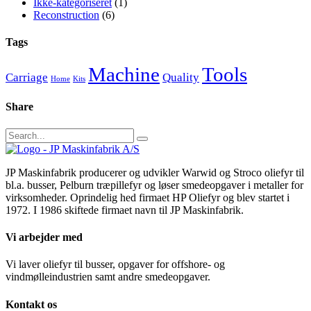
Ikke-kategoriseret
(1)
Reconstruction
(6)
Tags
Machine
Tools
Carriage
Quality
Home
Kits
Share
Search
for:
JP Maskinfabrik producerer og udvikler Warwid og Stroco oliefyr til
bl.a. busser, Pelburn træpillefyr og løser smedeopgaver i metaller for
virksomheder. Oprindelig hed firmaet HP Oliefyr og blev startet i
1972. I 1986 skiftede firmaet navn til JP Maskinfabrik.
Vi arbejder med
Vi laver oliefyr til busser, opgaver for offshore- og
vindmølleindustrien samt andre smedeopgaver.
Kontakt os