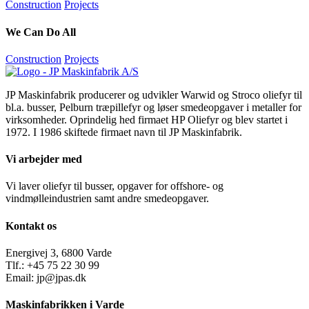
Construction
Projects
We Can Do All
Construction
Projects
JP Maskinfabrik producerer og udvikler Warwid og Stroco oliefyr til
bl.a. busser, Pelburn træpillefyr og løser smedeopgaver i metaller for
virksomheder. Oprindelig hed firmaet HP Oliefyr og blev startet i
1972. I 1986 skiftede firmaet navn til JP Maskinfabrik.
Vi arbejder med
Vi laver oliefyr til busser, opgaver for offshore- og
vindmølleindustrien samt andre smedeopgaver.
Kontakt os
Energivej 3, 6800 Varde
Tlf.: +45 75 22 30 99
Email: jp@jpas.dk
Maskinfabrikken i Varde